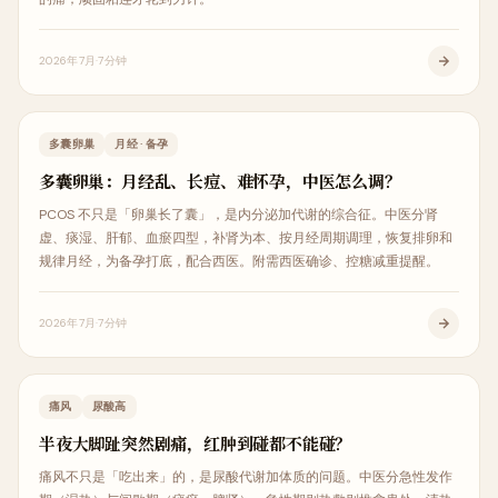
2026年7月
7分钟
女性健康
多囊卵巢
月经 · 备孕
多囊卵巢：月经乱、长痘、难怀孕，中医怎么调？
PCOS 不只是「卵巢长了囊」，是内分泌加代谢的综合征。中医分肾
虚、痰湿、肝郁、血瘀四型，补肾为本、按月经周期调理，恢复排卵和
规律月经，为备孕打底，配合西医。附需西医确诊、控糖减重提醒。
2026年7月
7分钟
内科调理
痛风
尿酸高
半夜大脚趾突然剧痛，红肿到碰都不能碰？
痛风不只是「吃出来」的，是尿酸代谢加体质的问题。中医分急性发作