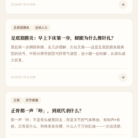
2026年7月
6分钟
疼痛解析
足底筋膜炎
运动人士
足底筋膜炎：早上下床第一步，脚跟为什么像针扎？
晨起第一步脚跟刺痛、走几步缓解、久站又痛——这是足底筋膜炎最典
型的信号。中医分辨劳损型与肝肾亏虚型，连小腿一起松解，从源头减
少反复。
2026年7月
6分钟
中医治疗
正骨
关节调整
正骨那一声「咔」，到底代表什么？
那一声「咔」不是骨头被掰回去，而是关节腔气体释放。有响声≠有
效。正骨是什么、和推拿差在哪、什么人千万别乱做——一次说清楚。