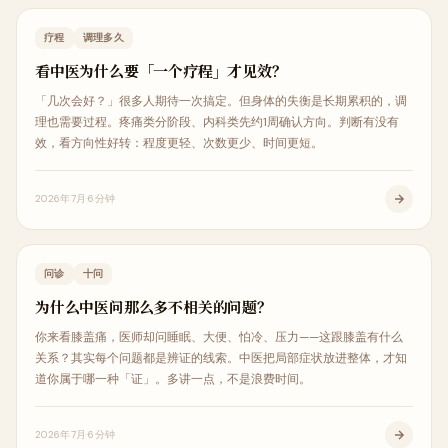
中医科普
疗程
调理多久
看中医为什么要「一个疗程」才见效？
「几次会好？」很多人期待一次搞定。但身体的失衡是长期累积的，调
理也需要过程。疼痛类分阶段、内科类先约1周确认方向。判断有没有
效，看方向性好转：程度更轻、次数更少、时间更短。
2026年7月
6分钟
中医科普
问诊
十问
为什么中医问那么多不相关的问题？
你来看膝盖痛，医师却问睡眠、大便、怕冷、压力——这跟膝盖有什么
关系？其实每个问题都是辨证的线索。中医把局部症状放进整体，才知
道你属于哪一种「证」。多讲一点，不是浪费时间。
2026年7月
6分钟