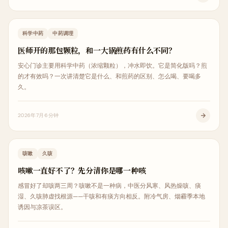
中医治疗
科学中药
中药调理
医师开的那包颗粒，和一大锅煎药有什么不同？
安心门诊主要用科学中药（浓缩颗粒），冲水即饮。它是简化版吗？煎
的才有效吗？一次讲清楚它是什么、和煎药的区别、怎么喝、要喝多
久。
2026年7月
6分钟
内科调理
咳嗽
久咳
咳嗽一直好不了？先分清你是哪一种咳
感冒好了却咳两三周？咳嗽不是一种病，中医分风寒、风热燥咳、痰
湿、久咳肺虚找根源——干咳和有痰方向相反。附冷气房、烟霾季本地
诱因与凉茶误区。