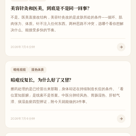
美容针灸和医美，到底是不是同一回事？
不是。医美直接改结构，美容针灸改的是皮肤所处的条件——循环、肌
肉张力、体质。针不注入任何东西。两种思路不冲突，选哪个看你想解
决什么、能接受多快的节奏。
2026年7月
6分钟
皮肤美容
暗疮痘痘
湿热体质
暗疮反复长，为什么好了又冒？
擦药处理的是已经冒出来那颗，身体却还在持续制造长痘的条件。「看
位置知脏腑」是线索不是答案。中医分肺经风热、胃肠湿热、肝郁气
滞、痰湿血瘀四型辨证，附今天就能做的3件事。
2026年7月
6分钟