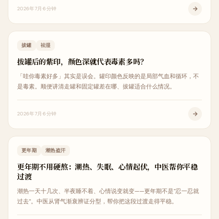
2026年7月
6分钟
中医治疗
拔罐
祛湿
拔罐后的紫印，颜色深就代表毒素多吗？
「哇你毒素好多」其实是误会。罐印颜色反映的是局部气血和循环，不
是毒素。顺便讲清走罐和固定罐差在哪、拔罐适合什么情况。
2026年7月
6分钟
女性健康
更年期
潮热盗汗
更年期不用硬熬：潮热、失眠、心情起伏，中医帮你平稳
过渡
潮热一天十几次、半夜睡不着、心情说变就变——更年期不是"忍一忍就
过去"。中医从肾气渐衰辨证分型，帮你把这段过渡走得平稳。