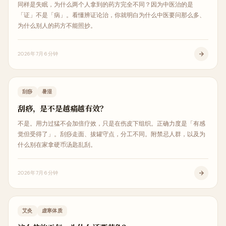
同样是失眠，为什么两个人拿到的药方完全不同？因为中医治的是
「证」不是「病」。看懂辨证论治，你就明白为什么中医要问那么多、
为什么别人的药方不能照抄。
2026年7月
6分钟
中医治疗
刮痧
暑湿
刮痧，是不是越痛越有效？
不是。用力过猛不会加倍疗效，只是在伤皮下组织。正确力度是「有感
觉但受得了」。刮痧走面、拔罐守点，分工不同。附禁忌人群，以及为
什么别在家拿硬币汤匙乱刮。
2026年7月
6分钟
中医治疗
艾灸
虚寒体质