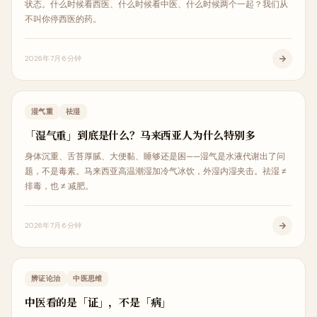
状态。什么时候看西医、什么时候看中医、什么时候两个一起？我们从
不叫你停西医的药。
2026年7月
6分钟
中医科普
湿气重
祛湿
「湿气重」到底是什么？马来西亚人为什么特别多
身体沉重、舌苔厚腻、大便黏、睡够还是困——湿气是水液代谢出了问
题，不是毒素。马来西亚高温潮湿加冷气冰饮，外湿内湿夹击。祛湿 ≠
排毒，也 ≠ 减肥。
2026年7月
6分钟
中医科普
辨证论治
中医思维
中医看的是「证」，不是「病」