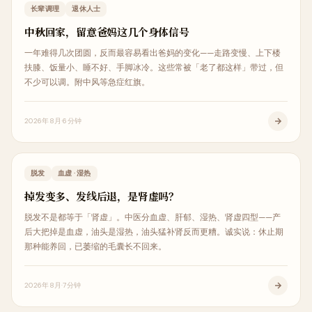
生活调理
长辈调理
退休人士
中秋回家，留意爸妈这几个身体信号
一年难得几次团圆，反而最容易看出爸妈的变化——走路变慢、上下楼
扶膝、饭量小、睡不好、手脚冰冷。这些常被「老了都这样」带过，但
不少可以调。附中风等急症红旗。
2026年8月
6分钟
皮肤美容
脱发
血虚 · 湿热
掉发变多、发线后退，是肾虚吗？
脱发不是都等于「肾虚」。中医分血虚、肝郁、湿热、肾虚四型——产
后大把掉是血虚，油头是湿热，油头猛补肾反而更糟。诚实说：休止期
那种能养回，已萎缩的毛囊长不回来。
2026年8月
7分钟