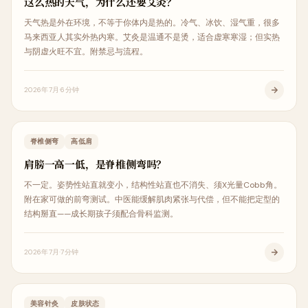
这么热的天气，为什么还要艾灸？
天气热是外在环境，不等于你体内是热的。冷气、冰饮、湿气重，很多
马来西亚人其实外热内寒。艾灸是温通不是烫，适合虚寒寒湿；但实热
与阴虚火旺不宜。附禁忌与流程。
2026年7月
6分钟
体态矫正
脊椎侧弯
高低肩
肩膀一高一低，是脊椎侧弯吗？
不一定。姿势性站直就变小，结构性站直也不消失、须X光量Cobb角。
附在家可做的前弯测试。中医能缓解肌肉紧张与代偿，但不能把定型的
结构掰直——成长期孩子须配合骨科监测。
2026年7月
7分钟
中医治疗
美容针灸
皮肤状态