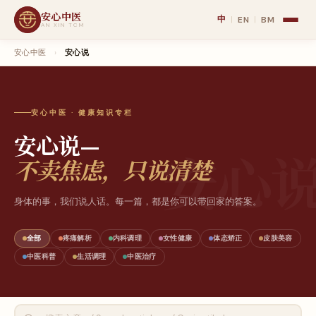
安心中医
中
EN
BM
|
|
AN XIN TCM
安心中医
›
安心说
安心中医 · 健康知识专栏
安心说—
不卖焦虑，只说清楚
身体的事，我们说人话。每一篇，都是你可以带回家的答案。
全部
疼痛解析
内科调理
女性健康
体态矫正
皮肤美容
中医科普
生活调理
中医治疗