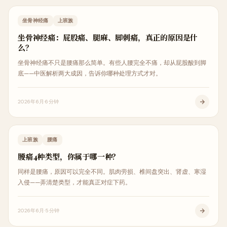
疼痛解析
坐骨神经痛
上班族
坐骨神经痛：屁股痛、腿麻、脚刺痛，真正的原因是什
么？
坐骨神经痛不只是腰痛那么简单。有些人腰完全不痛，却从屁股酸到脚
底——中医解析两大成因，告诉你哪种处理方式才对。
2026年6月
6分钟
疼痛解析
上班族
腰痛
腰痛4种类型，你属于哪一种？
同样是腰痛，原因可以完全不同。肌肉劳损、椎间盘突出、肾虚、寒湿
入侵——弄清楚类型，才能真正对症下药。
2026年6月
5分钟