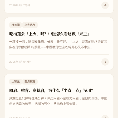
2026年7月
7分钟
生活调理
榴莲季
上火热气
吃榴莲会「上火」吗？中医怎么看这颗「果王」
一颗接一颗，隔天喉咙痛、长痘、睡不好。「上火」是真的吗？关键其
实在你的体质和吃的量——中医教你怎么吃得开心又不中招。
2026年7月
5分钟
体态矫正
上班族
圆肩驼背
圆肩、驼背、高低肩，为什么「坐直一点」没用？
刻意挺直只撑得住几分钟？体态问题不是毅力问题，是肌肉失衡。中医
怎么把紧的松开、把弱的强化，从结构上帮你调。