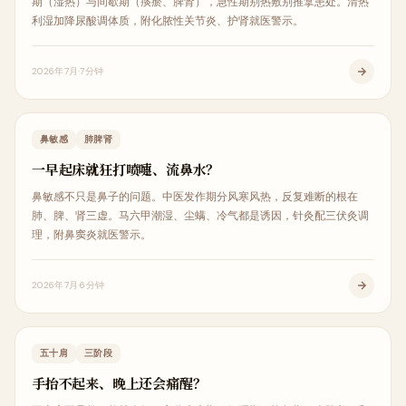
期（湿热）与间歇期（痰瘀、脾肾），急性期别热敷别推拿患处。清热
利湿加降尿酸调体质，附化脓性关节炎、护肾就医警示。
2026年7月
7分钟
内科调理
鼻敏感
肺脾肾
一早起床就狂打喷嚏、流鼻水？
鼻敏感不只是鼻子的问题。中医发作期分风寒风热，反复难断的根在
肺、脾、肾三虚。马六甲潮湿、尘螨、冷气都是诱因，针灸配三伏灸调
理，附鼻窦炎就医警示。
2026年7月
6分钟
疼痛解析
五十肩
三阶段
手抬不起来、晚上还会痛醒？