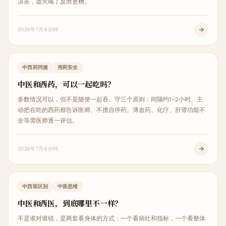
凉茶，虚火喝了反而更糟。
2026年7月
6分钟
中医科普
中西药同服
用药安全
中医和西药，可以一起吃吗？
多数情况可以，但不是随便一起吞。守三个原则：间隔约1–2小时、主
动把在吃的西药都告诉医师、不擅自停药。薄血药、化疗、肝肾功能不
全等需医师逐一评估。
2026年7月
6分钟
中医科普
中西医区别
中医思维
中医和西医，到底哪里不一样？
不是谁对谁错，是两套看身体的方式：一个看病灶和指标，一个看整体