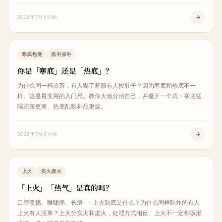
2026年7月
6分钟
中医科普
寒底热底
温补凉补
你是「寒底」还是「热底」？
为什么同一杯凉茶，有人喝了舒服有人拉肚子？因为寒底和热底不一
样。这是最实用的入门尺。教你大致分清自己，并避开一个坑：寒底猛
喝凉茶更寒、热底乱吃补品更燥。
2026年7月
6分钟
中医科普
上火
实火虚火
「上火」「热气」是真的吗？
口腔溃疡、喉咙痛、长痘——上火到底是什么？为什么同样吃炸的有人
上火有人没事？上火分实火和虚火，处理方式相反。上火不一定都该灌