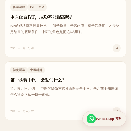
女性健康
备孕调理
IVF · TCM
中医配合IVF，成功率能提高吗？
IVF的成功率不只靠技术——卵子质量、子宫内膜、精子活跃度，才是决
定结果的底层条件。中医的角色是把这些调好。
2026年6月
7分钟
中医科普
初次看诊
中医科普
第一次看中医，会发生什么？
望、闻、问、切——中医的诊断方式和西医完全不同。来之前不知道该
怎么准备？这一篇告诉你。
2026年6月
4分钟
WhatsApp 预约