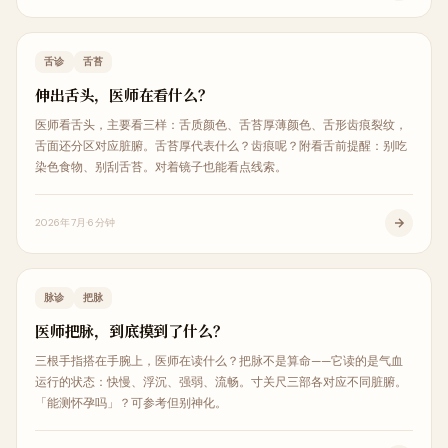
中医科普
舌诊
舌苔
伸出舌头，医师在看什么？
医师看舌头，主要看三样：舌质颜色、舌苔厚薄颜色、舌形齿痕裂纹，
舌面还分区对应脏腑。舌苔厚代表什么？齿痕呢？附看舌前提醒：别吃
染色食物、别刮舌苔。对着镜子也能看点线索。
2026年7月
6分钟
中医科普
脉诊
把脉
医师把脉，到底摸到了什么？
三根手指搭在手腕上，医师在读什么？把脉不是算命——它读的是气血
运行的状态：快慢、浮沉、强弱、流畅。寸关尺三部各对应不同脏腑。
「能测怀孕吗」？可参考但别神化。