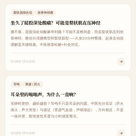
疼痛解析
梨状肌综合征
坐骨神经痛
坐久了屁股深处酸痛？可能是梨状肌在压神经
腰不痛，屁股深处却酸麻串到腿？可能不是椎间盘，而是梨状肌压到坐
骨神经。教你分清腰椎型和梨状肌型——久坐20分钟臀痛、起身走动就
缓解是关键线索。中医推拿松解+针灸对症。
2026年7月
6分钟
内科调理
耳鸣
肾虚 / 肝火
耳朵里的嗡嗡声，为什么一直响？
安静时更吵、越听越烦？耳鸣不只是耳朵的问题。中医先分实证（肝火
痰火，声大突发）与虚证（肾虚气血虚，声细渐起），方向相反，不是
一味补肾。附突发性耳聋72小时就医警示。
2026年7月
6分钟