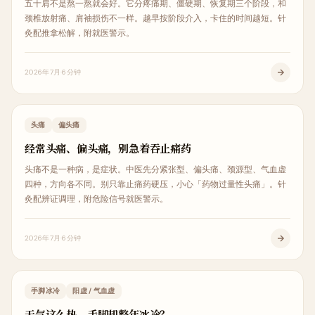
五十肩不是熬一熬就会好。它分疼痛期、僵硬期、恢复期三个阶段，和
颈椎放射痛、肩袖损伤不一样。越早按阶段介入，卡住的时间越短。针
灸配推拿松解，附就医警示。
2026年7月
6分钟
内科调理
头痛
偏头痛
经常头痛、偏头痛，别急着吞止痛药
头痛不是一种病，是症状。中医先分紧张型、偏头痛、颈源型、气血虚
四种，方向各不同。别只靠止痛药硬压，小心「药物过量性头痛」。针
灸配辨证调理，附危险信号就医警示。
2026年7月
6分钟
内科调理
手脚冰冷
阳虚 / 气血虚
天气这么热，手脚却整年冰冷？