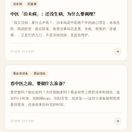
中医科普
治未病
亚健康
中医「治未病」：还没生病，为什么要调理？
「我又没病，看什么中医？」治未病是中医两千年的核心理念：未病先
防、既病防变、瘥后防复。检查没事却总是累、失眠、胃胀的「亚健
康」，正是它的入口。不是没病找病，是提前维护。
2026年7月
6分钟
中医科普
看诊前准备
看诊须知
看中医之前，要做什么准备？
要空腹吗？能化妆吗？月经期能来吗？看诊前带上西药清单和报告、饭
后约1小时来、别刚喝kopi、别刮舌苔、别浓妆——这些小准备能帮医师
看得更准，也省你来回补充的时间。
2026年7月
6分钟