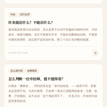
中医治疗
针灸
治疗边界
针灸能治什么？不能治什么？
最强项是疼痛与运动系统，其次是查不出却不舒服的功能性内科、月经
相关、情绪与睡眠。但它不能替代手术、不能长回断裂的结构、不能替
代慢性病用药，急症更不该先找针灸。附三个自己先判断的线索。
2026年7月
8分钟
中医科普
怎么挑中医
收费透明
怎么判断一位中医师，值不值得看？
问朋友「哪家好」，得到的其实是「谁对他有效」——体质不同，答案
未必适用于你。与其问推荐，不如带一套自己就能用的标准：注册、收
费、疗程规划、会不会说「这个我处理不了」、针具卫生，外加四句该
提高警觉的话。