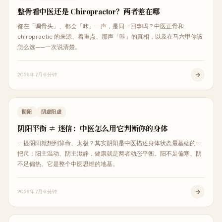
整骨看中医还是 Chiropractor？两者差在哪
都在「调骨头」、都会「咔」一声，是同一回事吗？中医正骨和
chiropractic 的来源、着重点、那声「咔」的真相，以及在马六甲你该
怎么选——一次说清楚。
2026年7月
6分钟
中医科普
阴阳
阴虚阳虚
阴阳平衡 ≠ 迷信：中医怎么用它判断你的身体
一提阴阳就想到算命、太极？其实阴阳是中医描述身体状态最基础的一
把尺：阳主温动、阴主滋静，健康就是两者动态平衡。阳不足偏寒、阴
不足偏热。它是整个中医思维的地基。
2026年7月
6分钟