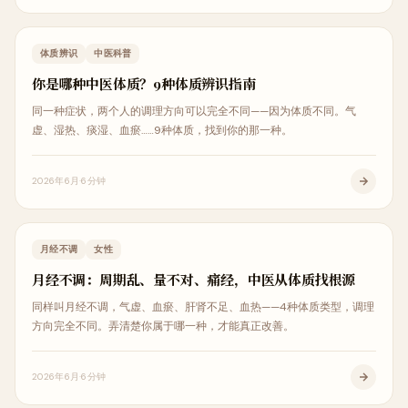
中医科普
体质辨识
中医科普
你是哪种中医体质？9种体质辨识指南
同一种症状，两个人的调理方向可以完全不同——因为体质不同。气
虚、湿热、痰湿、血瘀……9种体质，找到你的那一种。
2026年6月
6分钟
女性健康
月经不调
女性
月经不调：周期乱、量不对、痛经，中医从体质找根源
同样叫月经不调，气虚、血瘀、肝肾不足、血热——4种体质类型，调理
方向完全不同。弄清楚你属于哪一种，才能真正改善。
2026年6月
6分钟