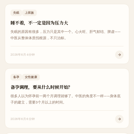
内科调理
失眠
上班族
睡不着，不一定是因为压力大
失眠的原因有很多，压力只是其中一个。心火旺、肝气郁结、脾虚——
中医从整体体质找根源，不只治标。
2026年6月
4分钟
女性健康
备孕
女性健康
备孕调理，要从什么时候开始？
很多人以为怀孕前一两个月调理就够了。中医的角度不一样——身体底
子的建立，需要3个月以上的时间。
2026年6月
6分钟