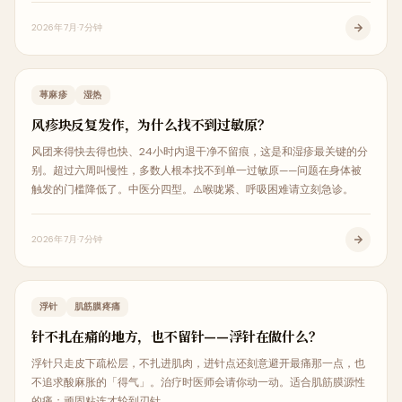
2026年7月
7分钟
皮肤美容
荨麻疹
湿热
风疹块反复发作，为什么找不到过敏原？
风团来得快去得也快、24小时内退干净不留痕，这是和湿疹最关键的分
别。超过六周叫慢性，多数人根本找不到单一过敏原——问题在身体被
触发的门槛降低了。中医分四型。⚠️喉咙紧、呼吸困难请立刻急诊。
2026年7月
7分钟
中医治疗
浮针
肌筋膜疼痛
针不扎在痛的地方，也不留针——浮针在做什么？
浮针只走皮下疏松层，不扎进肌肉，进针点还刻意避开最痛那一点，也
不追求酸麻胀的「得气」。治疗时医师会请你动一动。适合肌筋膜源性
的痛；顽固粘连才轮到刃针。