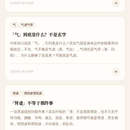
2026年7月
6分钟
中医科普
气
气虚气滞
「气」到底是什么？不是玄学
中医张口就是「气」，它到底是什么？其实气就是身体运作的能量和功
能状态，不玄。气不够是气虚（累、气短），气堵住是气滞（胀、闷、
郁）。为什么睡够了还是累？可能就是气虚。
2026年7月
6分钟
中医科普
肾虚
肾阴虚肾阳虚
「肾虚」不等于那件事
一说肾虚就想到那件事？其实中医的「肾」不是西医肾脏，也不只关乎
性功能。腰酸、耳鸣、健忘、脱发、夜尿、疲劳都可能是肾虚，男女都
有。肾阴虚和肾阳虚，方向相反，别乱补。