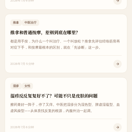
2026年7月
6分钟
中医治疗
推拿
中医治疗
推拿和普通按摩，差别到底在哪里？
都是用手按，为什么一个叫治疗、一个叫放松？推拿先评估经络筋骨再
对症下手，和按摩最根本的区别，就在「先诊断」这一步。
2026年7月
5分钟
皮肤美容
湿疹
女性
湿疹反反复复好不了？可能不只是皮肤的问题
擦药膏好一阵子，停了又痒。中医把湿疹分为湿热型、脾虚湿蕴型、血
虚风燥型——从体质找反复的根源，内服外治一起调。
2026年7月
6分钟