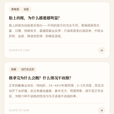
皮肤美容
黄褐斑
色斑
脸上的斑，为什么越遮越明显？
脸上的斑先别急着买美白——不同的斑方向完全不同。黄褐斑跟荷尔
蒙、日晒、情绪有关，最顽固最会反弹；只做表面美白就回来。中医从
肝郁、血瘀、脾虚四型调，防晒是底线。
2026年8月
7分钟
中医治疗
推拿
治疗后反应
推拿完为什么会酸？什么情况不该推？
正常的酸像运动后：钝钝的，24–48小时最明显，2–3天消退，而且活
动开了会舒服。反过来越动越痛、麻木无力、明显肿胀，就不是正常反
应。另附六种不该推的情况与当天该做不该做的事。
2026年7月
7分钟