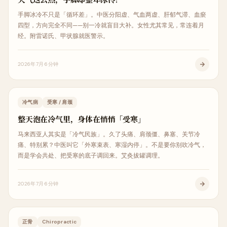
手脚冰冷不只是「循环差」。中医分阳虚、气血两虚、肝郁气滞、血瘀
四型，方向完全不同——别一冷就盲目大补。女性尤其常见，常连着月
经。附雷诺氏、甲状腺就医警示。
2026年7月
6分钟
生活调理
冷气病
受寒 / 肩颈
整天泡在冷气里，身体在悄悄「受寒」
马来西亚人其实是「冷气民族」。久了头痛、肩颈僵、鼻塞、关节冷
痛、特别累？中医叫它「外寒束表、寒湿内停」。不是要你别吹冷气，
而是学会共处、把受寒的底子调回来。艾灸拔罐调理。
2026年7月
6分钟
中医治疗
正骨
Chiropractic