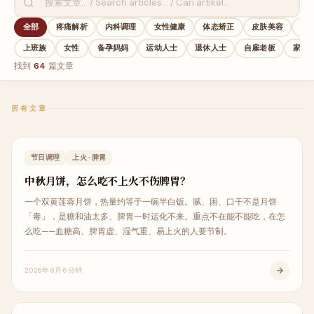
全部
疼痛解析
内科调理
女性健康
体态矫正
皮肤美容
中
上班族
女性
备孕妈妈
运动人士
退休人士
自雇老板
家庭
找到
64
篇文章
所有文章
生活调理
节日调理
上火 · 脾胃
中秋月饼，怎么吃不上火不伤脾胃？
一个双黄莲蓉月饼，热量约等于一碗半白饭。腻、困、口干不是月饼
「毒」，是糖和油太多、脾胃一时运化不来。重点不在能不能吃，在怎
么吃——血糖高、脾胃虚、湿气重、易上火的人要节制。
2026年8月
6分钟