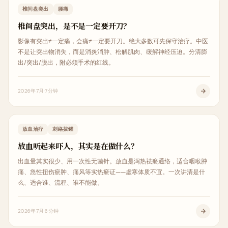
疼痛解析
椎间盘突出
腰痛
椎间盘突出，是不是一定要开刀？
影像有突出≠一定痛，会痛≠一定要开刀。绝大多数可先保守治疗。中医
不是让突出物消失，而是消炎消肿、松解肌肉、缓解神经压迫。分清膨
出/突出/脱出，附必须手术的红线。
2026年7月
7分钟
中医治疗
放血治疗
刺络拔罐
放血听起来吓人，其实是在做什么？
出血量其实很少、用一次性无菌针。放血是泻热祛瘀通络，适合咽喉肿
痛、急性扭伤瘀肿、痛风等实热瘀证——虚寒体质不宜。一次讲清是什
么、适合谁、流程、谁不能做。
2026年7月
6分钟